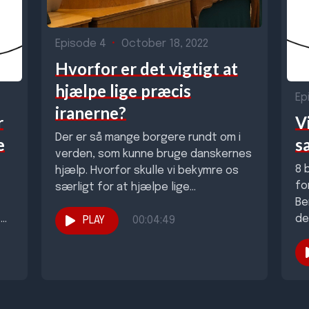
Episode 4
•
October 18, 2022
Hvorfor er det vigtigt at
hjælpe lige præcis
Ep
iranerne?
r
V
Der er så mange borgere rundt om i
e
s
verden, som kunne bruge danskernes
8 
hjælp. Hvorfor skulle vi bekymre os
fo
særligt for at hjælpe lige...
Be
..
de
PLAY
00:04:49
st