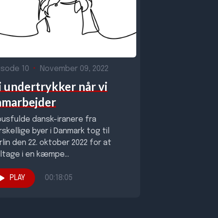
isode 10
•
November 09, 2022
i undertrykker når vi
amarbejder
busfulde dansk-iranere fra
rskellige byer i Danmark tog til
rlin den 22. oktober 2022 for at
ltage i en kæmpe
øttedemonstration for oprøret...
PLAY
00:18:05