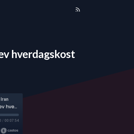
lev hverdagskost
 Iran
Henrettelser på åben gade og ydmygelser blev hverdagskost
0
/
00:07:54