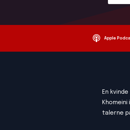
Apple Podc
En kvinde 
Khomeini 
talerne p