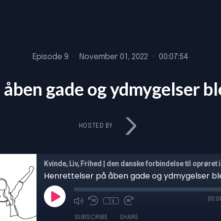
Episode 9
•
November 01, 2022
•
00:07:54
 åben gade og ydmygelser b
HOSTED BY
Kvinde, Liv, Frihed | den danske forbindelse til oprøret i
00:0
1x
SUBSCRIBE
SHARE