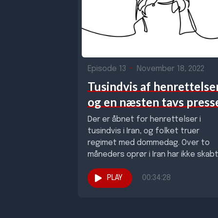
Episode 13
•
November 18, 2022
Tusindvis af henrettelse
og en næsten tavs press
Der er åbnet for henrettelser i
tusindvis i Iran, og folket truer
regimet med dommedag. Over to
måneders oprør i Iran har ikke skabt.
PLAY
00:34:28