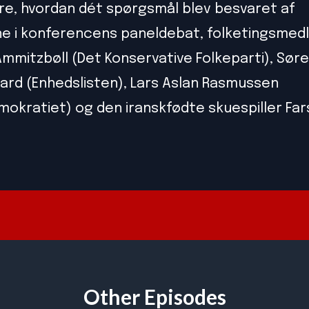
re, hvordan dét spørgsmål blev besvaret af
ne i konferencens paneldebat, folketingsme
Ammitzbøll (Det Konservative Folkeparti), Sør
rd (Enhedslisten), Lars Aslan Rasmussen
mokratiet) og den iranskfødte skuespiller Fa
Other Episodes