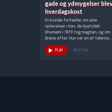
gade og ydmygelser ble
hverdagskost
En kvinde fortæller om sine
oplevelser i Iran, da Ayatollah
Khomeini i 1979 tog magten, og om
årene efter. Hun var en af talerne...
PLAY
00:07:54