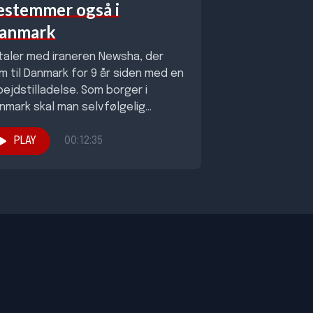
estemmer også i
anmark
 taler med iraneren Newsha, der
m til Danmark for 9 år siden med en
bejdstilladelse. Som borger i
nmark skal man selvfølgelig
erholde...
PLAY
00:12:35