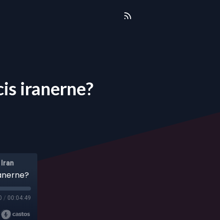
cis iranerne?
 Iran
ranerne?
0
/
00:04:49