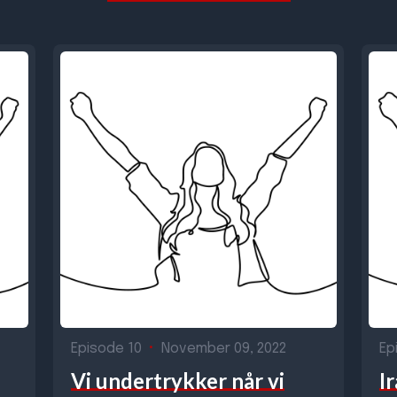
Episode 10
•
November 09, 2022
Ep
Vi undertrykker når vi
I