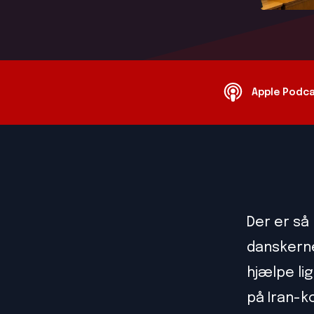
Apple Podc
Der er så
danskerne
hjælpe li
på Iran-k