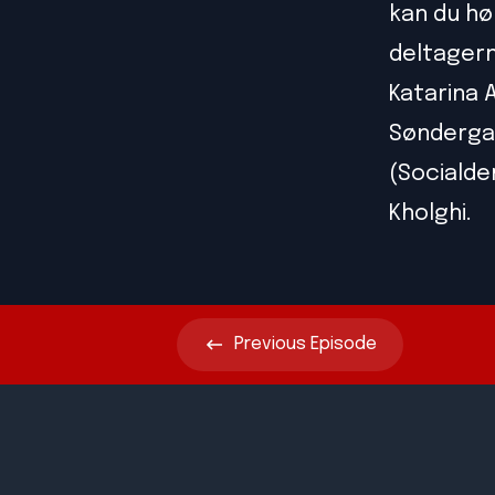
kan du hø
deltager
Katarina 
Søndergaa
(Socialde
Kholghi.
Previous
Episode