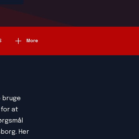
S
More
e bruge
for at
pørgsmål
sborg. Her