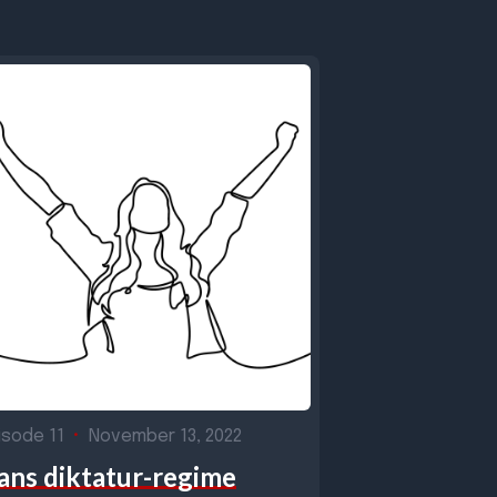
isode 11
•
November 13, 2022
rans diktatur-regime