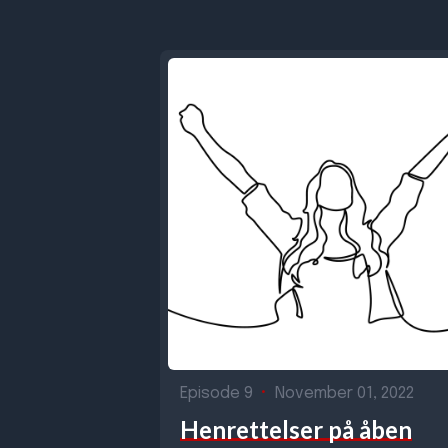
Episode 9
•
November 01, 2022
Henrettelser på åben