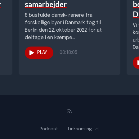
v
samarbejder
b
D
8 busfulde dansk-iranere fra
forskellige byer i Danmark tog til
Vi
Berlin den 22. oktober 2022 for at
ko
deltage i en kæmpe
ar
støttedemonstration for oprøret...
Da
PLAY
00:18:05
ov
Podcast
Linksamling