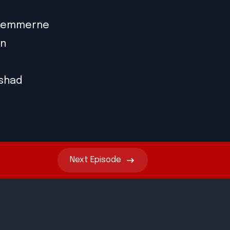
dlemmerne
en
rshad
Next
Episode