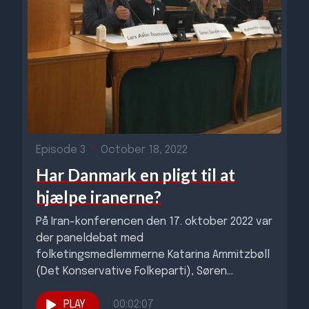
Episode 3
•
October 18, 2022
Har Danmark en pligt til at
hjælpe iranerne?
På Iran-konferencen den 17. oktober 2022 var
der paneldebat med
folketingsmedlemmerne Katarina Ammitzbøll
(Det Konservative Folkeparti), Søren
Søndergaard (Enhedslisten), Lars Aslan
Rasmussen (Socialdemokratiet) og...
PLAY
00:02:07