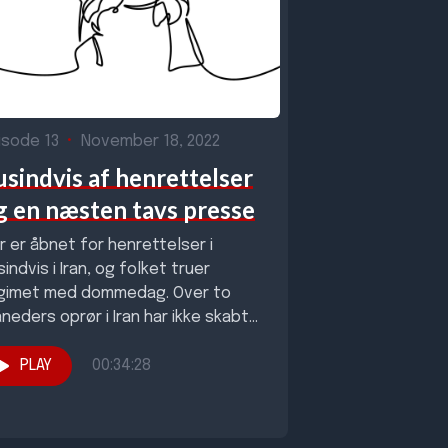
isode 13
•
November 18, 2022
usindvis af henrettelser
g en næsten tavs presse
r er åbnet for henrettelser i
sindvis i Iran, og folket truer
gimet med dommedag. Over to
neders oprør i Iran har ikke skabt...
PLAY
00:34:28