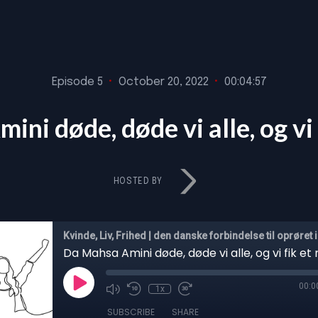
Episode 5
•
October 20, 2022
•
00:04:57
ni døde, døde vi alle, og vi fi
HOSTED BY
Kvinde, Liv, Frihed | den danske forbindelse til oprøret i
Da Mahsa Amini døde, døde vi alle, og vi fik et n
00:0
1x
SUBSCRIBE
SHARE