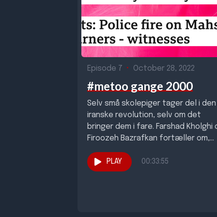
Episode 7
•
October 28, 2022
#metoo gange 2000
Selv små skolepiger tager del i den
iranske revolution, selv om det
bringer dem i fare. Farshad Kholghi
Firoozeh Bazrafkan fortæller om,
hvordan...
PLAY
00:33:55