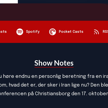
asts
Spotify
Pocket Casts
RS
Show Notes
u høre endnu en personlig beretning fra en ira
, hvad det er, der sker i Iran lige nu? Den ble
onferencen på Christiansborg den 17. oktober