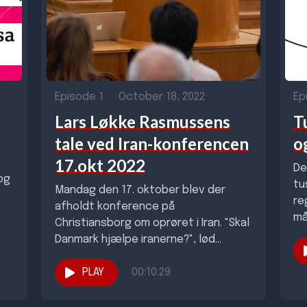
Episode 1
•
October 18, 2022
Ep
Lars Løkke Rasmussens
T
tale ved Iran-konferencen
o
17.okt 2022
De
 og
tu
Mandag den 17. oktober blev der
re
afholdt konference på
må
Christiansborg om oprøret i Iran. "Skal
Danmark hjælpe iranerne?", lød
konferencens
hovedspørgsmål. Tidligere
PLAY
00:10:29
statsminister samt...