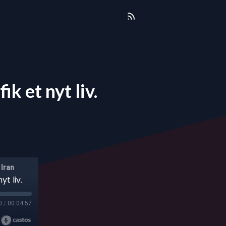
k et nyt liv.
 Iran
yt liv.
0
/
00:04:57