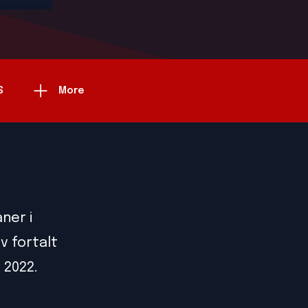
S
More
ner i
v fortalt
 2022.