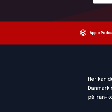
Apple Podc
Her kan d
Danmark om
på Iran-k