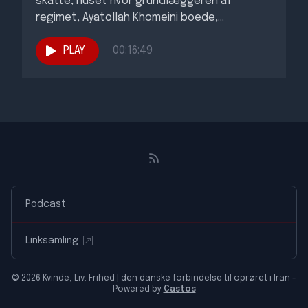
skatte, huset hvor grundlæggeren af
regimet, Ayatollah Khomeini boede,...
PLAY
00:16:49
Podcast
Linksamling
© 2026 Kvinde, Liv, Frihed | den danske forbindelse til oprøret i Iran -
Powered by
Castos