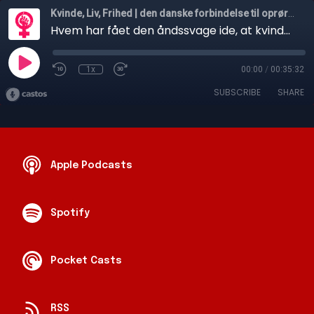
Kvinde, Liv, Frihed | den danske forbindelse til oprøret i Iran
Hvem har fået den åndssvage ide, at kvinder ikke skal være frie?
1x
00:00
/
00:35:32
SUBSCRIBE
SHARE
Apple Podcasts
Spotify
Pocket Casts
RSS