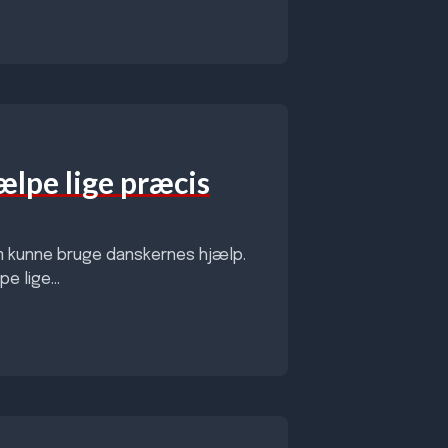
jælpe lige præcis
m kunne bruge danskernes hjælp.
e lige...