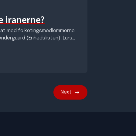
e iranerne?
debat med folketingsmedlemmerne
øndergaard (Enhedslisten), Lars
Next