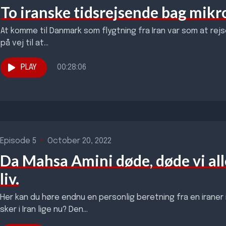
To iranske tidsrejsende bag mik
At komme til Danmark som flygtning fra Iran var som at rejse 
på vej til at...
PLAY
00:28:06
Episode 5
•
October 20, 2022
Da Mahsa Amini døde, døde vi alle,
liv.
Her kan du høre endnu en personlig beretning fra en iraner 
sker i Iran lige nu? Den...