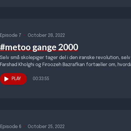
Episode 7
•
October 28, 2022
#metoo gange 2000
Selv små skolepiger tager del i den iranske revolution, selv
Farshad Kholghi og Firoozeh Bazrafkan fortæller om, hvorda
PLAY
00:33:55
Episode 6
•
October 25, 2022