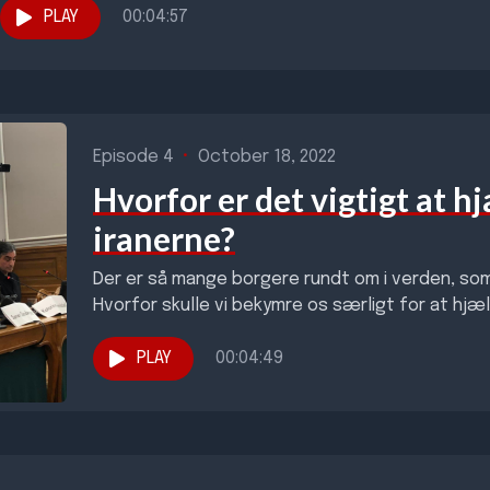
PLAY
00:04:57
Episode 4
•
October 18, 2022
Hvorfor er det vigtigt at h
iranerne?
Der er så mange borgere rundt om i verden, so
Hvorfor skulle vi bekymre os særligt for at hjælp
PLAY
00:04:49