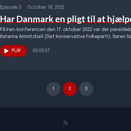
Episode 3
•
October 18, 2022
Har Danmark en pligt til at hjælp
På Iran-konferencen den 17. oktober 2022 var der panel
Katarina Ammitzbøll (Det Konservative Folkeparti), Søren S
Aslan Rasmussen (Socialdemokratiet) og...
PLAY
00:02:07
1
2
3