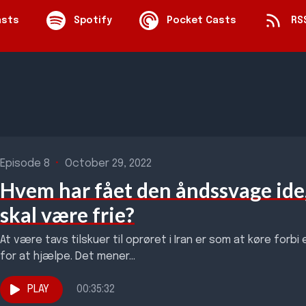
asts
Spotify
Pocket Casts
RS
Episode 8
•
October 29, 2022
Hvem har fået den åndssvage ide,
skal være frie?
At være tavs tilskuer til oprøret i Iran er som at køre forb
for at hjælpe. Det mener...
PLAY
00:35:32