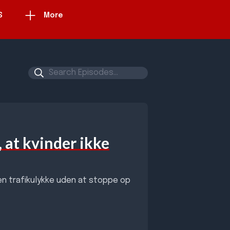
S
More
 at kvinder ikke
i en trafikulykke uden at stoppe op